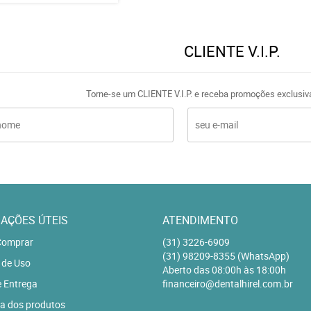
CLIENTE V.I.P.
Torne-se um CLIENTE V.I.P. e receba promoções exclusiv
AÇÕES ÚTEIS
ATENDIMENTO
omprar
(31)
3226-6909
(31)
98209-8355
(WhatsApp)
 de Uso
Aberto das 08:00h às 18:00h
e Entrega
financeiro@dentalhirel.com.br
a dos produtos