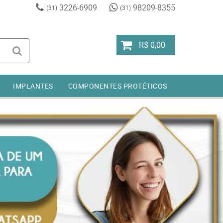
3226-6909
98209-8355
(31)
(31)
R$ 0,00
IMPLANTES
COMPONENTES PROTÉTICOS