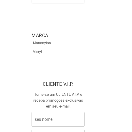
MARCA
Mononylon
Vicryl
CLIENTE V.I.P.
Torne-se um CLIENTE V.I.P. e
receba promoções exclusivas
em seu e-mail.