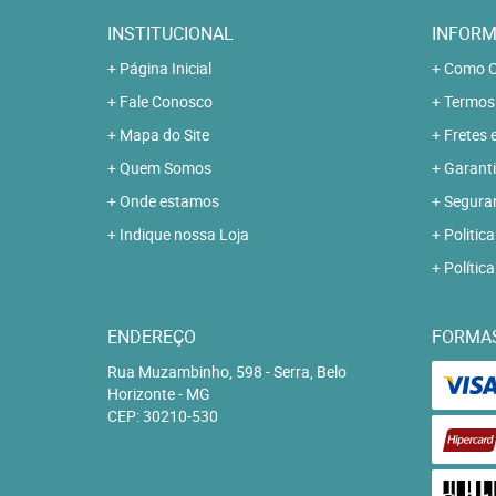
INSTITUCIONAL
INFORM
Página Inicial
Como C
Fale Conosco
Termos
Mapa do Site
Fretes 
Quem Somos
Garanti
Onde estamos
Segura
Indique nossa Loja
Politica
Polític
ENDEREÇO
FORMA
Rua Muzambinho, 598
-
Serra, Belo
Horizonte
-
MG
CEP: 30210-530