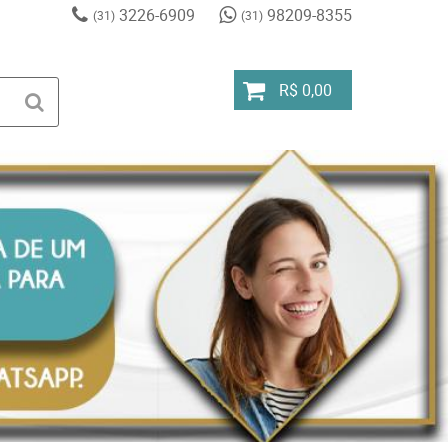
3226-6909
98209-8355
(31)
(31)
R$ 0,00