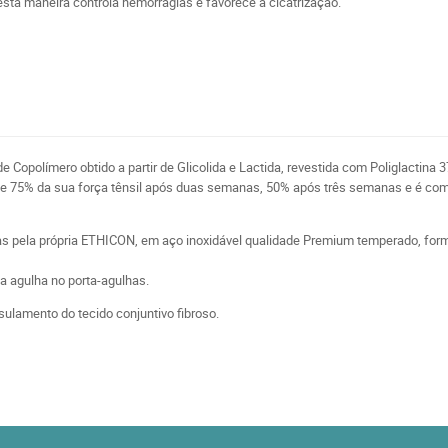
Desta maneira controla hemorragias e favorece a cicatrização.
 de Copolímero obtido a partir de Glicolida e Lactida, revestida com Poliglactina 
 75% da sua força tênsil após duas semanas, 50% após três semanas e é compl
das pela própria ETHICON, em aço inoxidável qualidade Premium temperado, formu
a agulha no porta-agulhas.
ulamento do tecido conjuntivo fibroso.