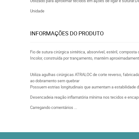
Utilizado para aproximar tecidos em ações de ligar e suturar.
Unidade
INFORMAÇÕES DO PRODUTO
Fio de sutura cirúrgica sintética, absorvível, estéril, composta
Incolor, construída por trançamento, mantém aproximadamente
Utiliza agulhas cirúrgicas ATRALOC de corte reverso, fabrica
ao dobramento sem quebrar
Possuem estrias longitudinais que aumentam a estabilidade d
Desencadeia reação inflamatória mínima nos tecidos e encaps
Carregando comentários ...